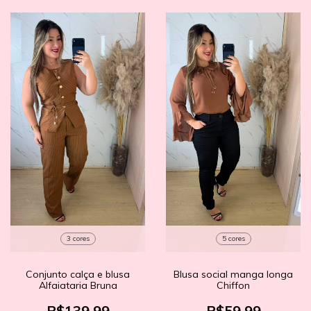
3 cores
5 cores
Conjunto calça e blusa
Blusa social manga longa
Alfaiataria Bruna
Chiffon
R$139,99
R$59,99