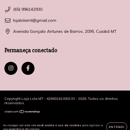
(65) 996142930
lojalolamt@gmail.com
Avenida Gonçalo Antunes de Barros, 2095, Cuiabá MT
Permaneça conectado
Copyright Loja Lola MT - 42840161000133 - 2026. Todos os direitos
reservados.
Ao navegar por este site
você aceita o uso de cookies
para agilizar a
ENTENDI
sua experiência de compra.