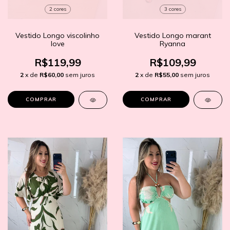
2 cores
3 cores
Vestido Longo viscolinho
Vestido Longo marant
love
Ryanna
R$119,99
R$109,99
2
x de
R$60,00
sem juros
2
x de
R$55,00
sem juros
COMPRAR
COMPRAR