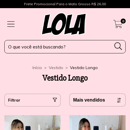
Frete Promocional Para o Mato Grosso R$ 26,00
0
Início
>
Vestido
>
Vestido Longo
Vestido Longo
Filtrar