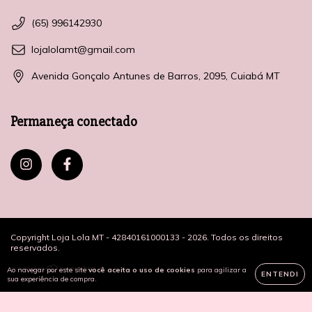
(65) 996142930
lojalolamt@gmail.com
Avenida Gonçalo Antunes de Barros, 2095, Cuiabá MT
Permaneça conectado
Copyright Loja Lola MT - 42840161000133 - 2026. Todos os direitos
reservados.
Ao navegar por este site
você aceita o uso de cookies
para agilizar a
ENTENDI
sua experiência de compra.