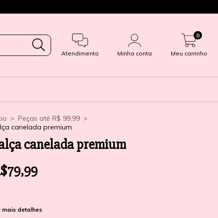
Enviamos para todo 
0
Atendimento
Minha conta
Meu carrinho
cio
>
Peças até R$ 99,99
>
lça canelada premium
alça canelada premium
$79,99
 mais detalhes