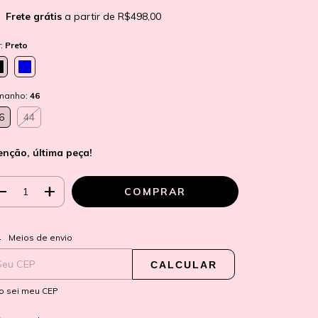
Frete grátis
a partir de
R$498,00
r:
Preto
manho:
46
6
44
enção, última peça!
ALTERAR CEP
regas para o CEP:
Meios de envio
CALCULAR
o sei meu CEP