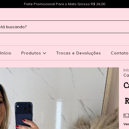
Frete Promocional Para o Mato Grosso R$ 26,00
Início
Produtos
Trocas e Devoluções
Contato
Iní
Ca
C
R
Ver