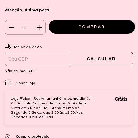
Atenção, última peça!
ALTERAR CEP
Entregas para o CEP:
Meios de envio
CALCULAR
Não sei meu CEP
Nossa loja
Loja Física - Retirar amanhã (próximo dia útil) -
Grátis
Av Gonçalo Antunes de Barros, 2095 Bela
Vista em Cuiabá - MT Atendimento de
Segunda à Sexta das 9:00 às 19:00 Aos
Sábados 09:00 às 16:00
Compra protegida