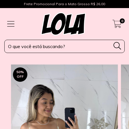
Frete Promocional Para o Mato Grosso R$ 26,00
0
50
%
OFF