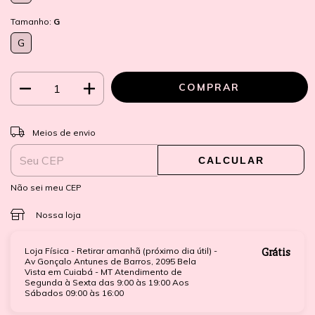
Tamanho:
G
G
ALTERAR CEP
Entregas para o CEP:
Meios de envio
CALCULAR
Não sei meu CEP
Nossa loja
Loja Física - Retirar amanhã (próximo dia útil) -
Grátis
Av Gonçalo Antunes de Barros, 2095 Bela
Vista em Cuiabá - MT Atendimento de
Segunda à Sexta das 9:00 às 19:00 Aos
Sábados 09:00 às 16:00