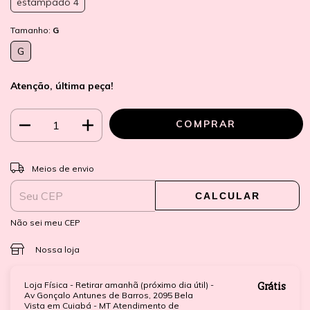
estampado 4
Tamanho:
G
G
Atenção, última peça!
ALTERAR CEP
Entregas para o CEP:
Meios de envio
CALCULAR
Não sei meu CEP
Nossa loja
Loja Física - Retirar amanhã (próximo dia útil) -
Grátis
Av Gonçalo Antunes de Barros, 2095 Bela
Vista em Cuiabá - MT Atendimento de