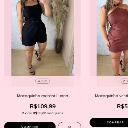
4 cores
2 c
Macaquinho marant Luana
Macaquinho vesti
R$109,99
R$5
2
x de
R$55,00
sem juros
COMPRAR
COMPRAR