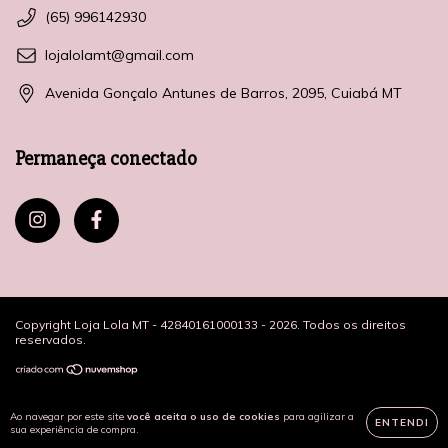
(65) 996142930
lojalolamt@gmail.com
Avenida Gonçalo Antunes de Barros, 2095, Cuiabá MT
Permaneça conectado
Copyright Loja Lola MT - 42840161000133 - 2026. Todos os direitos
reservados.
Ao navegar por este site
você aceita o uso de cookies
para agilizar a
ENTENDI
sua experiência de compra.