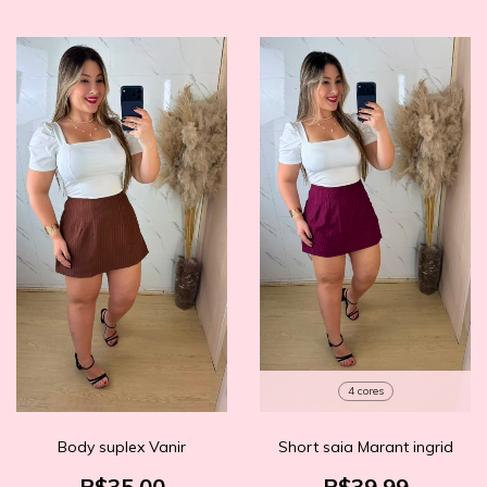
4 cores
Body suplex Vanir
Short saia Marant ingrid
R$35,00
R$39,99