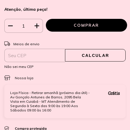
Atenção, última peça!
ALTERAR CEP
Entregas para o CEP:
Meios de envio
CALCULAR
Não sei meu CEP
Nossa loja
Loja Física - Retirar amanhã (próximo dia útil) -
Grátis
Av Gonçalo Antunes de Barros, 2095 Bela
Vista em Cuiabá - MT Atendimento de
Segunda à Sexta das 9:00 às 19:00 Aos
Sábados 09:00 às 16:00
Compra protegida