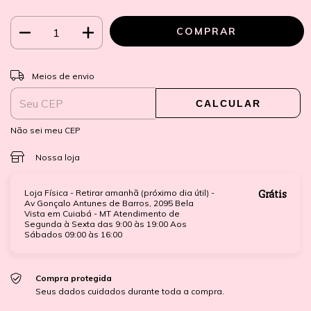
ALTERAR CEP
Entregas para o CEP:
Meios de envio
CALCULAR
Não sei meu CEP
Nossa loja
Loja Física - Retirar amanhã (próximo dia útil) -
Grátis
Av Gonçalo Antunes de Barros, 2095 Bela
Vista em Cuiabá - MT Atendimento de
Segunda à Sexta das 9:00 às 19:00 Aos
Sábados 09:00 às 16:00
Compra protegida
Seus dados cuidados durante toda a compra.