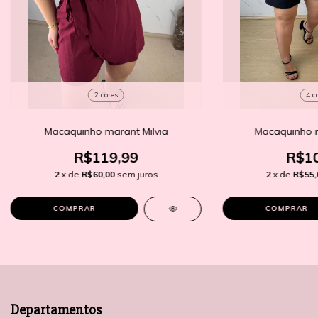
2 cores
4 c
Macaquinho marant Milvia
Macaquinho 
R$119,99
R$10
2
x de
R$60,00
sem juros
2
x de
R$55,
COMPRAR
COMPRAR
Departamentos