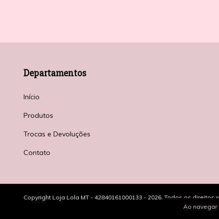
Departamentos
Início
Produtos
Trocas e Devoluções
Contato
Copyright Loja Lola MT - 42840161000133 - 2026. Todos os direitos 
Ao navegar 