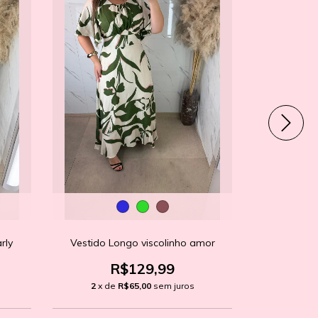
rly
Vestido Longo viscolinho amor
Vesti
R$129,99
2
x de
R$65,00
sem juros
2
x d