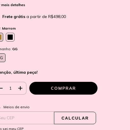
 mais detalhes
Frete grátis
a partir de
R$498,00
r:
Marrom
manho:
GG
G
enção, última peça!
ALTERAR CEP
regas para o CEP:
Meios de envio
CALCULAR
o sei meu CEP