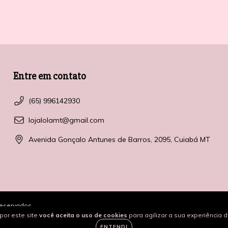
Entre em contato
(65) 996142930
lojalolamt@gmail.com
Avenida Gonçalo Antunes de Barros, 2095, Cuiabá MT
reservados.
por este site
você aceita o uso de cookies
para agilizar a sua experiência 
ENTENDI