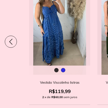
rant bem
Vestido Viscolinho listras
V
9
R$119,99
 juros
2
x de
R$60,00
sem juros