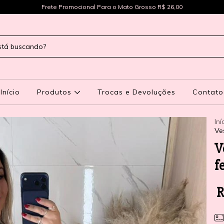
Frete Promocional Para o Mato Grosso R$ 26,00
Início
Produtos
Trocas e Devoluções
Contato
Iní
Ve
V
f
R