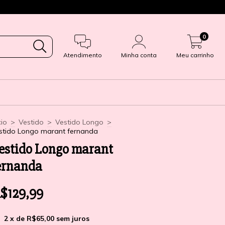
Enviamos para todo 
0
Atendimento
Minha conta
Meu carrinho
cio
>
Vestido
>
Vestido Longo
>
stido Longo marant fernanda
estido Longo marant
ernanda
$129,99
2
x de
R$65,00
sem juros